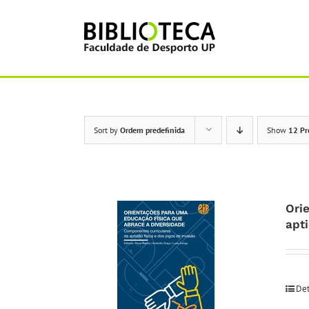
Skip
to
content
Sort by
Ordem predefinida
Show
12 Pr
Ori
apti
Det