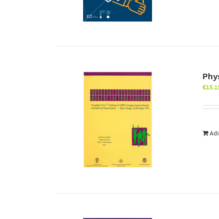
Phys
€
15.1
Adi