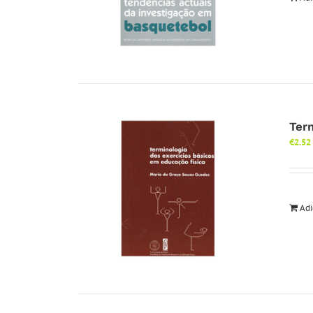
Ter
€
2.52
Adi