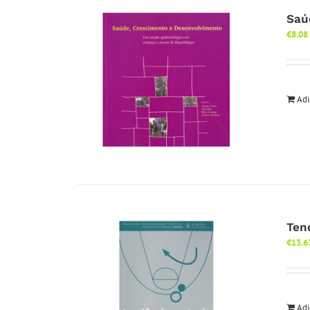
Saú
€
8.08
Adi
Ten
€
13.6
Adi