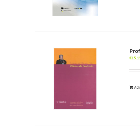
Pro
€
15.1
Adi