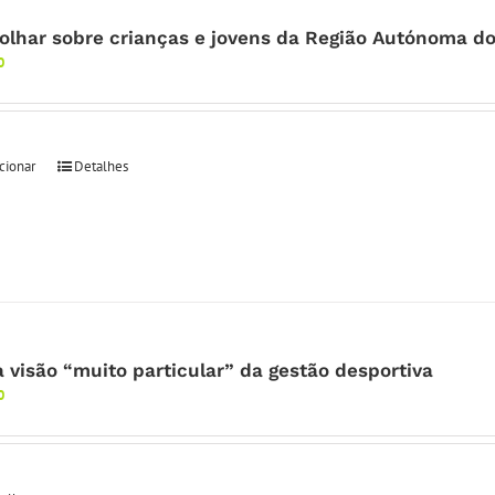
olhar sobre crianças e jovens da Região Autónoma d
0
cionar
Detalhes
 visão “muito particular” da gestão desportiva
0