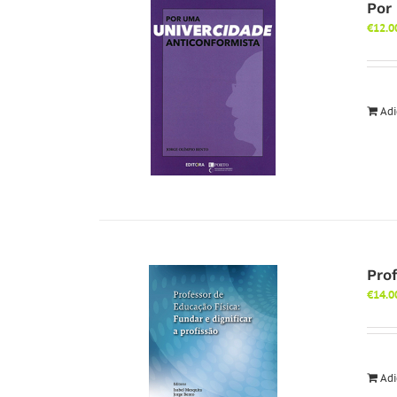
Por
€
12.0
Adi
Pro
€
14.0
Adi