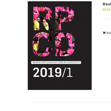
Rev
€
0.00
Adi