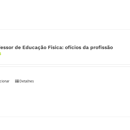
fessor de Educação Física: ofícios da profissão
5
cionar
Detalhes