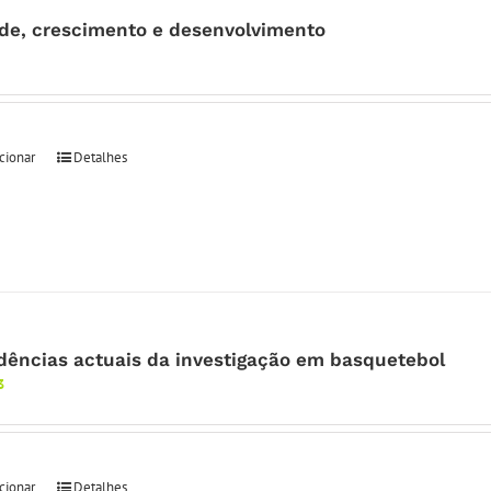
de, crescimento e desenvolvimento
cionar
Detalhes
dências actuais da investigação em basquetebol
3
cionar
Detalhes