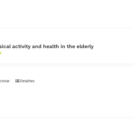
ical activity and health in the elderly
5
cionar
Detalhes