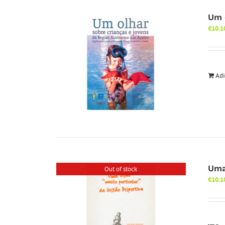
Um 
€
10.1
Adi
Uma
Out of stock
€
10.1