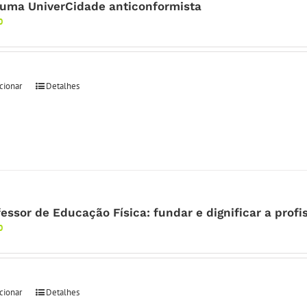
 uma UniverCidade anticonformista
0
cionar
Detalhes
fessor de Educação Física: fundar e dignificar a profi
0
cionar
Detalhes