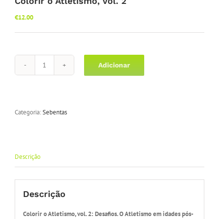
Colorir o Atletismo, vol. 2
€
12.00
Adicionar
Quantidade
de
Colorir
o
Atletismo,
Categoria:
Sebentas
vol.
2
Descrição
Descrição
Colorir o Atletismo, vol. 2: Desafios. O Atletismo em idades pós-