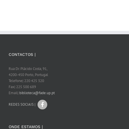
CONTACTOS |
Rua Dr. Plácido Costa, 91,
4200-450 Porto, Portugal
Telefone| 220 425 320
Fax| 225 500 689
Email|
biblioteca@fade.up.pt
REDES SOCIAIS |
ONDE ESTAMOS |